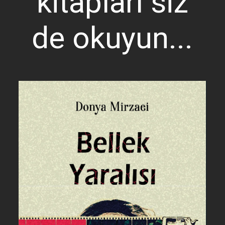
kitapları siz
de okuyun...