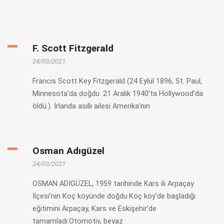
F. Scott Fitzgerald
24/03/2021
Francis Scott Key Fitzgerald (24 Eylül 1896; St. Paul,
Minnesota’da doğdu. 21 Aralık 1940’ta Hollywood’da
öldü.). İrlanda asıllı ailesi Amerika’nın
Osman Adıgüzel
24/03/2021
OSMAN ADIGÜZEL, 1959 tarihinde Kars ili Arpaçay
İlçesi’nin Koç köyünde doğdu.Koç köy’de başladığı
eğitimini Arpaçay, Kars ve Eskişehir’de
tamamladı.Otomotiv, beyaz