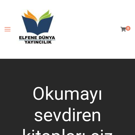
0
Okumayı
sevdiren