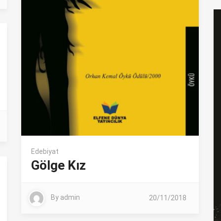
Edebiyat
Gölge Kız
By
admin
20/11/2018