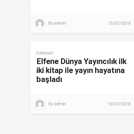
By
admin
15/07/2018
Edebiyat
Elfene Dünya Yayıncılık ilk
iki kitap ile yayın hayatına
başladı
By
admin
10/07/2018