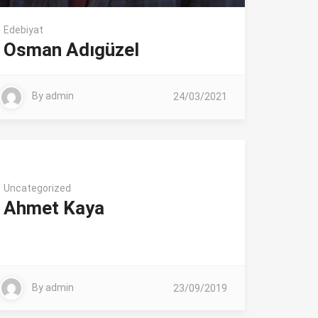
Edebiyat
Osman Adıgüzel
By
admin
24/03/2021
Uncategorized
Ahmet Kaya
By
admin
23/09/2019