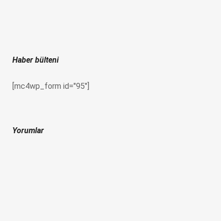
Haber bülteni
[mc4wp_form id="95"]
Yorumlar
İletişim
Kadırga Limanı Cad. No:105/A Kadırga, Sultanahmet
+90 212 518 3730