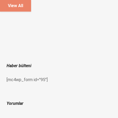
View All
Haber bülteni
[mc4wp_form id="95"]
Yorumlar