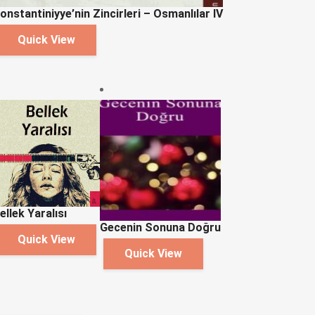
onstantiniyye’nin Zincirleri – Osmanlılar IV
Quick View
ellek Yaralısı
Gecenin Sonuna Doğru
Quick View
Quick View