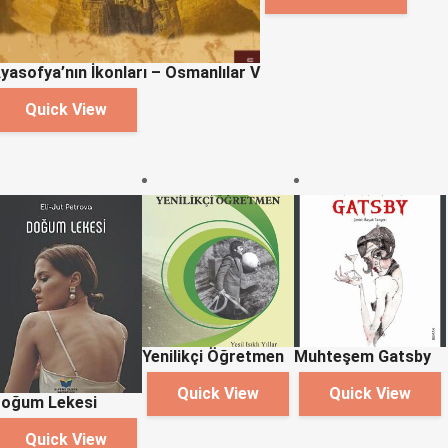
yasofya’nın İkonları – Osmanlılar V
Quick View
Yenilikçi Öğretmen
Muhteşem Gatsby
Quick View
Quick View
oğum Lekesi
Quick View