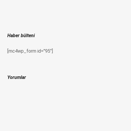
Haber bülteni
[mc4wp_form id="95"]
Yorumlar
İletişim
Kadırga Limanı Cad. No:105/A Kadırga, Sultanahmet
+90 212 518 3730