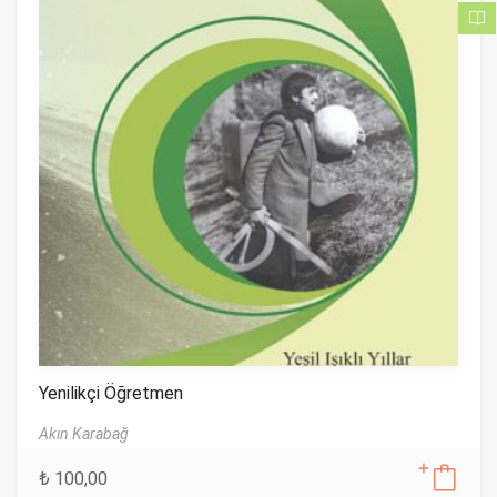
f
5
Yenilikçi Öğretmen
Akın Karabağ
₺
100,00