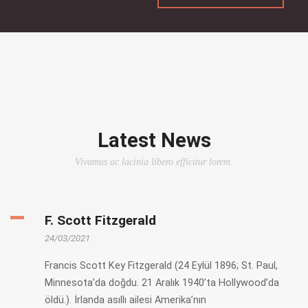
Latest News
Vivamus ac lacinia libero efficitur lorem.
F. Scott Fitzgerald
24/03/2021
Francis Scott Key Fitzgerald (24 Eylül 1896; St. Paul,
Minnesota’da doğdu. 21 Aralık 1940’ta Hollywood’da
öldü.). İrlanda asıllı ailesi Amerika’nın