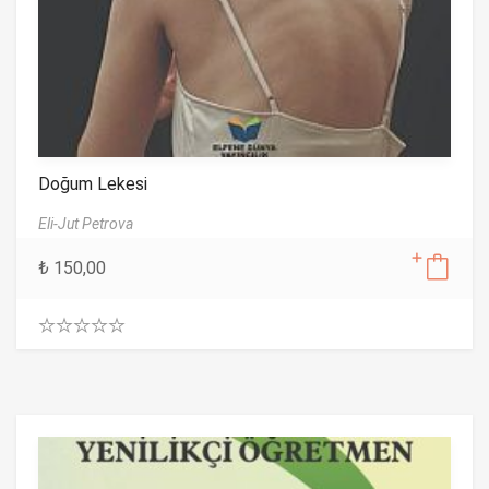
Doğum Lekesi
Eli-Jut Petrova
₺
150,00
0
.
0
0
o
u
t
o