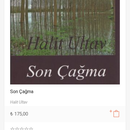
Son Çağma
Halit Ultav
₺
175,00