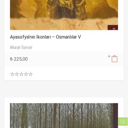
Ayasofya’nın İkonları – Osmanlılar V
Murat Tuncel
₺
225,00
0
.
0
0
o
u
t
o
f
5