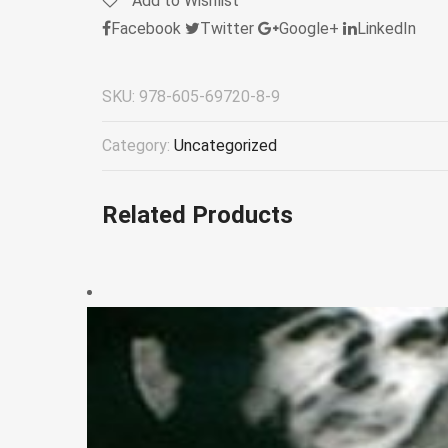
Add to Wishlist
Facebook
Twitter
Google+
LinkedIn
SKU:
978-605-69720-8-9
Category:
Uncategorized
Related Products