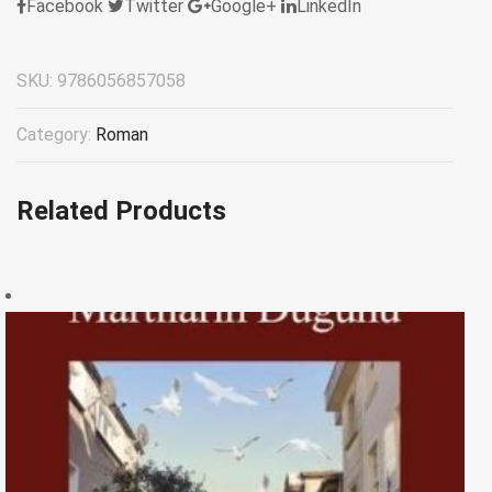
Facebook
Twitter
Google+
LinkedIn
SKU:
9786056857058
Category:
Roman
Related Products