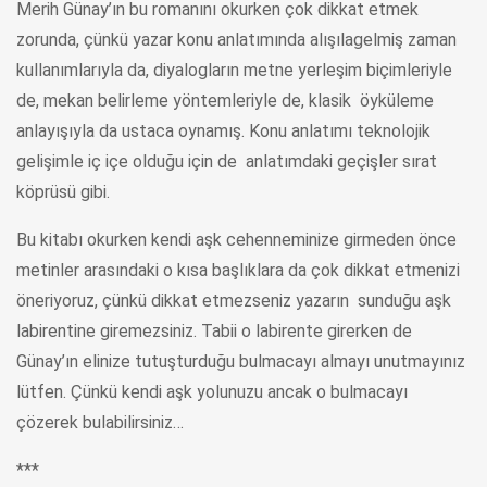
Merih Günay’ın bu romanını okurken çok dikkat etmek
zorunda, çünkü yazar konu anlatımında alışılagelmiş zaman
kullanımlarıyla da, diyalogların metne yerleşim biçimleriyle
de, mekan belirleme yöntemleriyle de, klasik öyküleme
anlayışıyla da ustaca oynamış. Konu anlatımı teknolojik
gelişimle iç içe olduğu için de anlatımdaki geçişler sırat
köprüsü gibi.
Bu kitabı okurken kendi aşk cehenneminize girmeden önce
metinler arasındaki o kısa başlıklara da çok dikkat etmenizi
öneriyoruz, çünkü dikkat etmezseniz yazarın sunduğu aşk
labirentine giremezsiniz. Tabii o labirente girerken de
Günay’ın elinize tutuşturduğu bulmacayı almayı unutmayınız
lütfen. Çünkü kendi aşk yolunuzu ancak o bulmacayı
çözerek bulabilirsiniz…
***